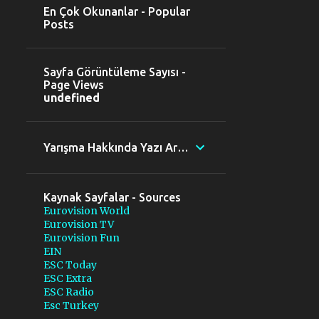
En Çok Okunanlar - Popular
Posts
Sayfa Görüntüleme Sayısı -
Page Views
u
n
d
e
f
n
e
d
Yarışma Hakkında Yazı Ara - Search posts
Kaynak Sayfalar - Sources
Eurovision World
Eurovision TV
Eurovision Fun
EIN
ESC Today
ESC Extra
ESC Radio
Esc Turkey