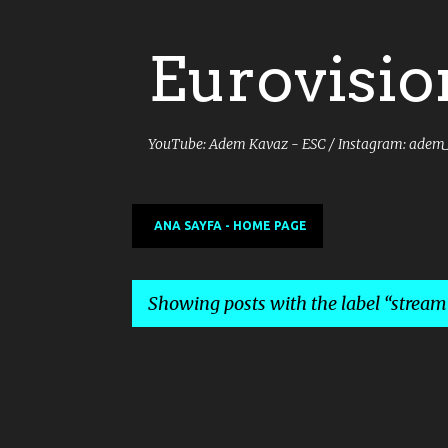
Eurovisio
YouTube: Adem Kavaz - ESC / Instagram: adem
ANA SAYFA - HOME PAGE
Showing posts with the label
stream
P
o
s