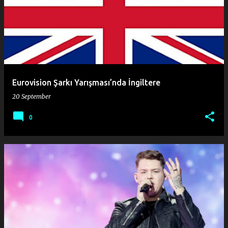
o
s
t
s
Eurovision Şarkı Yarışması’nda İngiltere
20 September
0