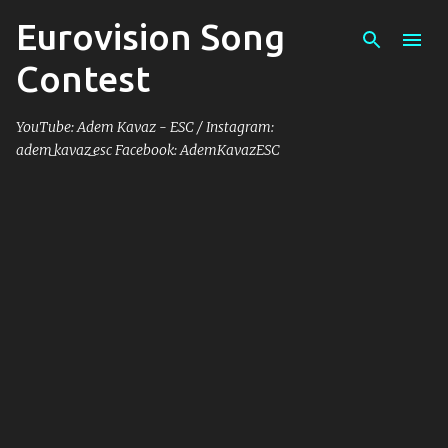
Eurovision Song
Skip to main content
Contest
YouTube: Adem Kavaz - ESC / Instagram:
adem_kavaz_esc Facebook: AdemKavazESC