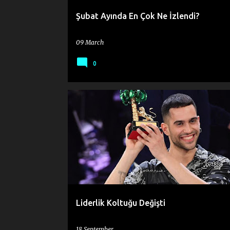
Şubat Ayında En Çok Ne İzlendi?
09 March
0
2009
2018
2019
CONTEST
COUNTRY
Liderlik Koltuğu Değişti
18 September