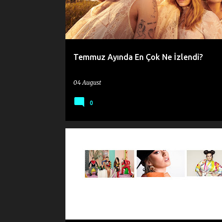
t
s
Temmuz Ayında En Çok Ne İzlendi?
04 August
0
2009
2010
2018
2019
2020
2021