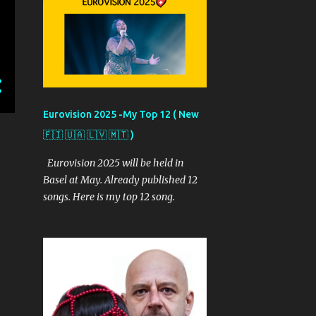
izleyen bir takipçi olarak
görüşlerimi sizler ile paylaşacağım.
Kaynak ise yarışmanın resmi sitesi...
Provalardan objektiflere
yansıyanlar ve benim izlenimlerim
şöyle: İşte 2. güne yansıyanlar... İsrail
Günün ilk provası İsrail'den geldi. Bir
Eurovision 2025 -My Top 12 ( New
kutu ve dönen kamera etekleri ile
🇫🇮 🇺🇦 🇱🇻 🇲🇹 )
başlayan performans insanı içine
çekiyor diyor provayı izleyenler.
Eurovision 2025 will be held in
Ayrıca bu şarkının salonda hep bir
Basel at May. Already published 12
ağızdan söyleneceği görüşünde...
songs. Here is my top 12 song.
Ayrıca genç isime 5 dansçı sahnede
eşlik ediyor. Kostümleri pembe ve
siyah renklerinde. Noa Korel'in tüm
performans boyunca dans ettiği ve
izleyiciyi kendine bağladığı yönünde
de yorumlar var. Ama tüm bunları
görmek için Salı gününü