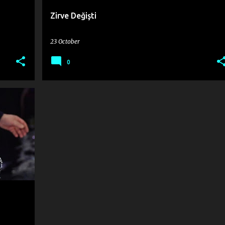
Zirve Değişti
23 October
0
+
2