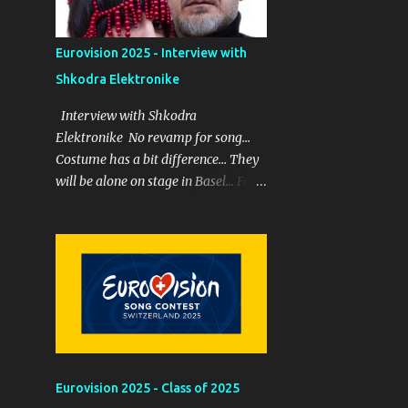
beklememiz gerekiyor. Sanıyorum
ki Noa Kirel dediğini yaptı ve
Eurovision 2025 - Interview with
yarışmayı kazanmaya geldi. PYRO
yani alevler bu performansa dahil
Shkodra Elektronike
ama şarkının sonunu ...
Interview with Shkodra
Elektronike No revamp for song...
Costume has a bit difference... They
will be alone on stage in Basel... For
more...
Eurovision 2025 - Class of 2025