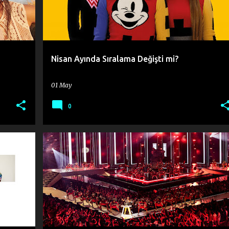
Nisan Ayında Sıralama Değişti mi?
01 May
0
+
6
2007
2009
2010
2018
2019
+
2