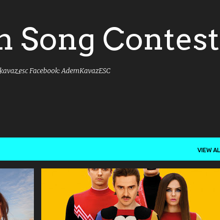
Skip to main content
n Song Contest
_kavaz_esc Facebook: AdemKavazESC
VIEW AL
+
10
2009
2018
2020
2021
CONTEST
+
2