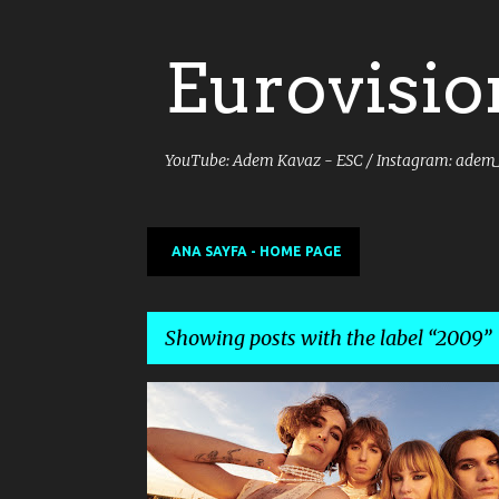
Eurovisio
YouTube: Adem Kavaz - ESC / Instagram: adem
ANA SAYFA - HOME PAGE
Showing posts with the label
2009
P
2009
2020
2021
AZERBAIJAN
BAND
o
s