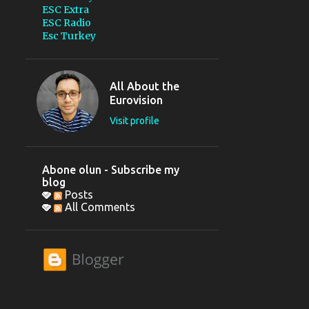
ESC Extra
ESC Radio
Esc Turkey
All About the
Eurovision
Visit profile
Abone olun - Subscribe my
blog
Posts
All Comments