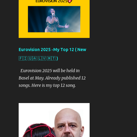
izleyen bir takipçi olarak
görüşlerimi sizler ile paylaşacağım.
Kaynak ise yarışmanın resmi sitesi...
Provalardan objektiflere
yansıyanlar ve benim izlenimlerim
şöyle: İşte 2. güne yansıyanlar... İsrail
Günün ilk provası İsrail'den geldi. Bir
Eurovision 2025 -My Top 12 ( New
kutu ve dönen kamera etekleri ile
🇫🇮 🇺🇦 🇱🇻 🇲🇹 )
başlayan performans insanı içine
çekiyor diyor provayı izleyenler.
Eurovision 2025 will be held in
Ayrıca bu şarkının salonda hep bir
Basel at May. Already published 12
ağızdan söyleneceği görüşünde...
songs. Here is my top 12 song.
Ayrıca genç isime 5 dansçı sahnede
eşlik ediyor. Kostümleri pembe ve
siyah renklerinde. Noa Korel'in tüm
performans boyunca dans ettiği ve
izleyiciyi kendine bağladığı yönünde
de yorumlar var. Ama tüm bunları
görmek için Salı gününü