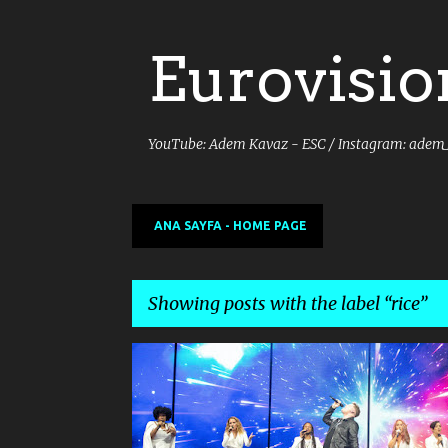
Eurovisio
YouTube: Adem Kavaz - ESC / Instagram: adem
ANA SAYFA - HOME PAGE
Showing posts with the label
rice
P
2019
5
BIG
CONTEST
DARE TO DREAM
o
s