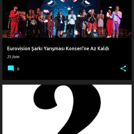
o
s
t
s
Eurovision Şarkı Yarışması Konseri'ne Az Kaldı
25 June
0