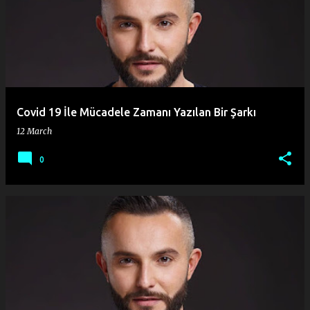
o
s
t
s
Covid 19 İle Mücadele Zamanı Yazılan Bir Şarkı
12 March
0