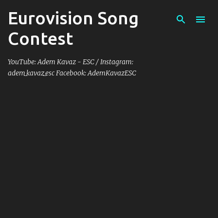
Eurovision Song
Skip to main content
Contest
YouTube: Adem Kavaz - ESC / Instagram:
adem_kavaz_esc Facebook: AdemKavazESC