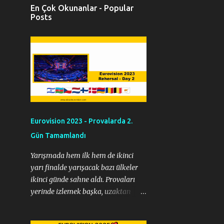
En Çok Okunanlar - Popular
Posts
Eurovision 2023 - Provalarda 2.
Gün Tamamlandı
Yarışmada hem ilk hem de ikinci
yarı finalde yarışacak bazı ülkeler
ikinci günde sahne aldı. Provaları
yerinde izlemek başka, uzaktan
izlemek farklı görüşler ortaya
koyar. Ben bu yazımda uzaktan