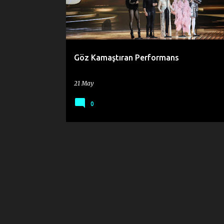
t
s
Göz Kamaştıran Performans
21 May
0