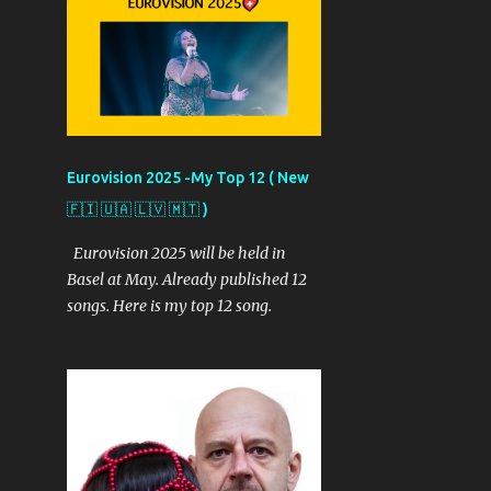
izleyen bir takipçi olarak
görüşlerimi sizler ile paylaşacağım.
Kaynak ise yarışmanın resmi sitesi...
Provalardan objektiflere
yansıyanlar ve benim izlenimlerim
şöyle: İşte 2. güne yansıyanlar... İsrail
Günün ilk provası İsrail'den geldi. Bir
Eurovision 2025 -My Top 12 ( New
kutu ve dönen kamera etekleri ile
🇫🇮 🇺🇦 🇱🇻 🇲🇹 )
başlayan performans insanı içine
çekiyor diyor provayı izleyenler.
Eurovision 2025 will be held in
Ayrıca bu şarkının salonda hep bir
Basel at May. Already published 12
ağızdan söyleneceği görüşünde...
songs. Here is my top 12 song.
Ayrıca genç isime 5 dansçı sahnede
eşlik ediyor. Kostümleri pembe ve
siyah renklerinde. Noa Korel'in tüm
performans boyunca dans ettiği ve
izleyiciyi kendine bağladığı yönünde
de yorumlar var. Ama tüm bunları
görmek için Salı gününü