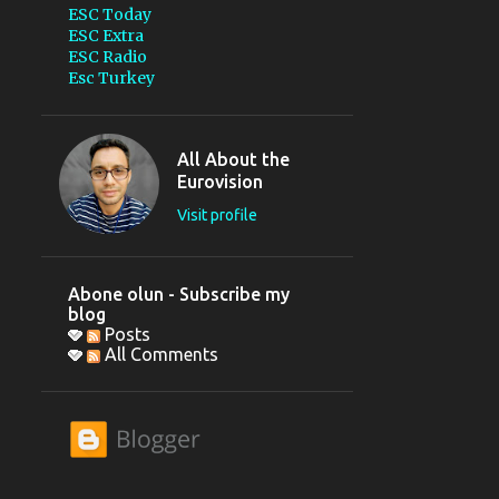
ESC Today
ESC Extra
ESC Radio
Esc Turkey
All About the
Eurovision
Visit profile
Abone olun - Subscribe my
blog
Posts
All Comments