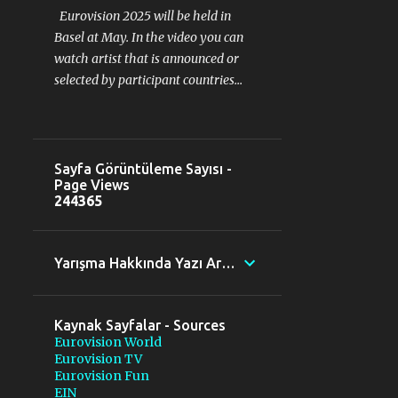
Eurovision 2025 will be held in
Basel at May. In the video you can
watch artist that is announced or
selected by participant countries...
Sayfa Görüntüleme Sayısı -
Page Views
2
4
4
3
6
5
Yarışma Hakkında Yazı Ara - Search posts
Kaynak Sayfalar - Sources
Eurovision World
Eurovision TV
Eurovision Fun
EIN