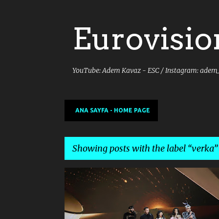
Eurovisio
YouTube: Adem Kavaz - ESC / Instagram: adem
ANA SAYFA - HOME PAGE
Showing posts with the label
verka
P
2019
CONCHITA
CONTEST
DARE TO DREAM
o
s