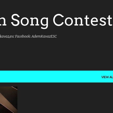
Skip to main content
n Song Contest
_kavaz_esc Facebook: AdemKavazESC
VIEW AL
+
5