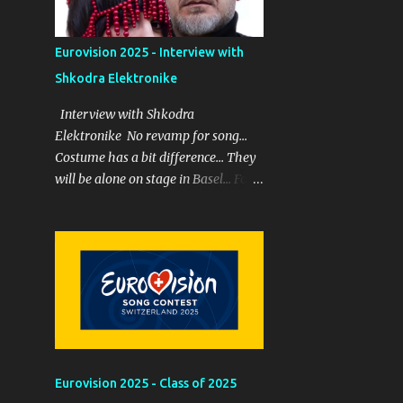
beklememiz gerekiyor. Sanıyorum
ki Noa Kirel dediğini yaptı ve
Eurovision 2025 - Interview with
yarışmayı kazanmaya geldi. PYRO
yani alevler bu performansa dahil
Shkodra Elektronike
ama şarkının sonunu ...
Interview with Shkodra
Elektronike No revamp for song...
Costume has a bit difference... They
will be alone on stage in Basel... For
more...
Eurovision 2025 - Class of 2025