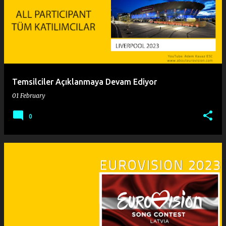
o
s
t
s
Temsilciler Açıklanmaya Devam Ediyor
01 February
0