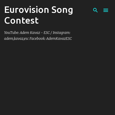
Eurovision Song
Skip to main content
Contest
YouTube: Adem Kavaz - ESC / Instagram:
adem_kavaz_esc Facebook: AdemKavazESC