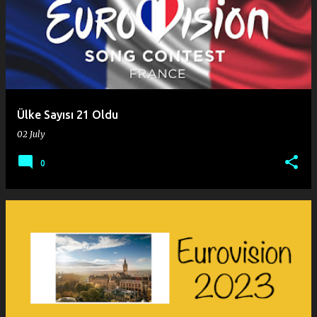
o
s
t
s
Ülke Sayısı 21 Oldu
02 July
0