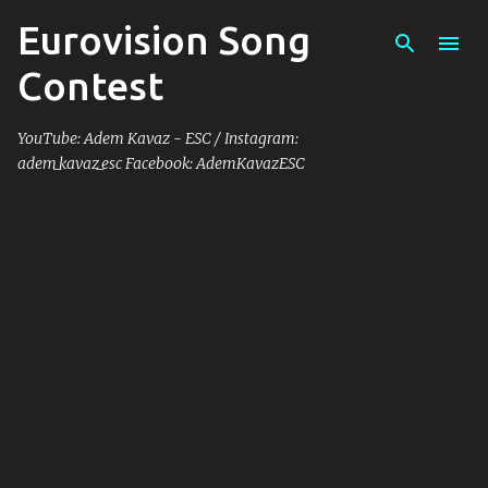
Eurovision Song
Skip to main content
Contest
YouTube: Adem Kavaz - ESC / Instagram:
adem_kavaz_esc Facebook: AdemKavazESC