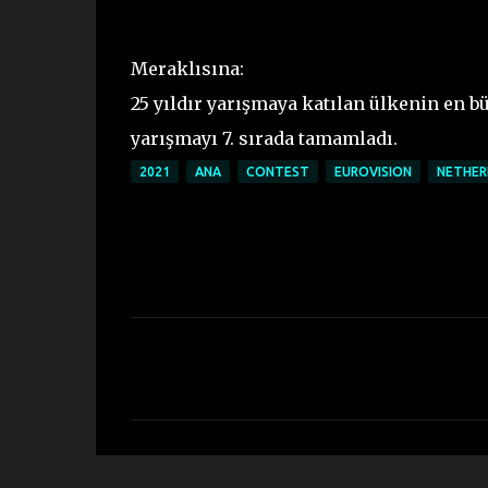
Meraklısına:
25 yıldır yarışmaya katılan ülkenin en büy
yarışmayı 7. sırada tamamladı.
2021
ANA
CONTEST
EUROVISION
NETHER
C
o
m
m
e