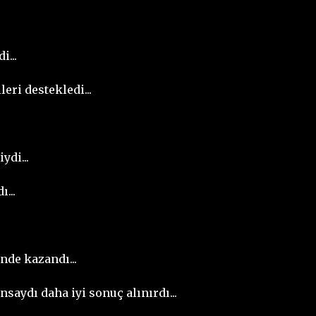
i...
eri destekledi...
ydi...
...
nde kazandı...
saydı daha iyi sonuç alınırdı...