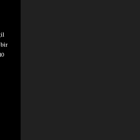
il
bir
10