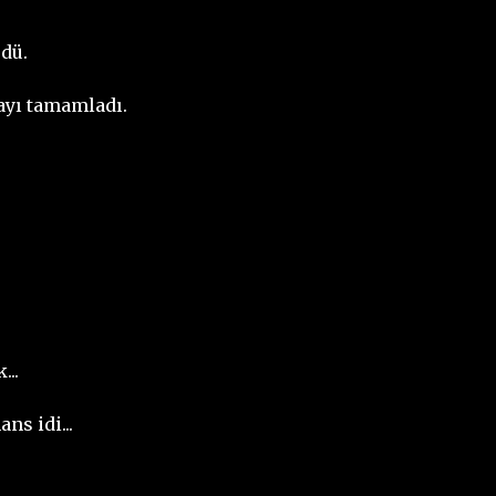
dü.
mayı tamamladı.
...
ns idi...