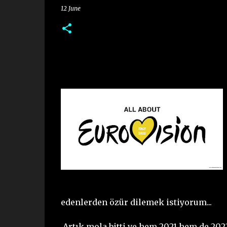
12 June
edenlerden özür dilemek istiyorum...
Artık mola bitti ve hem 2021 hem de 2022