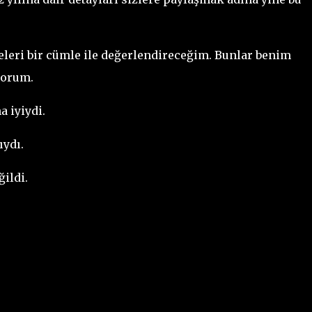
eleri bir cümle ile değerlendireceğim. Bunlar benim
yorum.
a iyiydi.
ıydı.
ğildi.