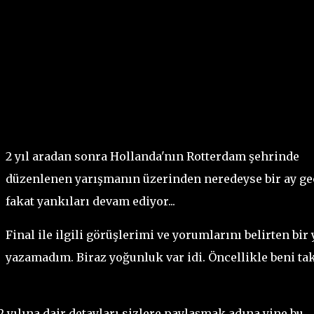
2 yıl aradan sonra Hollanda'nın Rotterdam şehrinde
düzenlenen yarışmanın üzerinden neredeyse bir ay ge
fakat yankıları devam ediyor...
Final ile ilgili görüşlerimi ve yorumlarını belirten bir 
yazamadım. Biraz yoğunluk var idi. Öncellikle beni ta
 yılına dair detayları sizlere paylaşmak adına yine bu