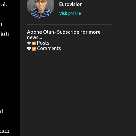
cak.
Eurovision
Visit profile
n
Abone Olun- Subscribe for more
kili
news...
Posts
Comments
ri
nsın